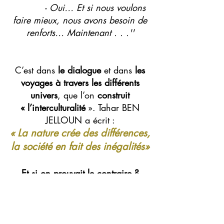
- Oui… Et si nous voulons
faire mieux, nous avons besoin de
renforts… Maintenant . . .''
C’est dans
le dialogue
et dans
les
voyages à travers les différents
univers
, que l’on
construit
« l’interculturalité
». Tahar BEN
JELLOUN a écrit :
«
La nature crée des différences,
la société en fait des inégalités
»
Et si on prouvait le contraire ?
Nous vous proposons donc de
participer à des actions qui visent